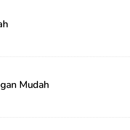
ah
engan Mudah