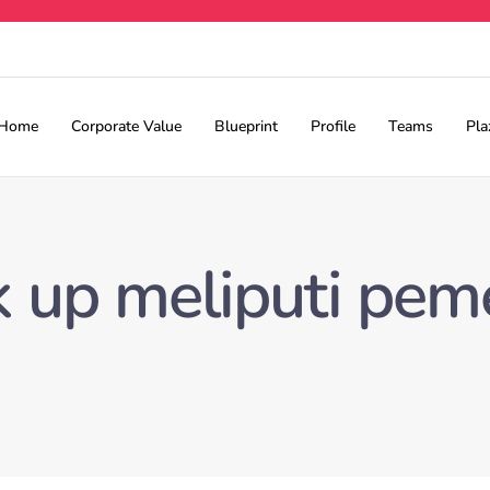
Home
Corporate Value
Blueprint
Profile
Teams
Pla
k up meliputi pem