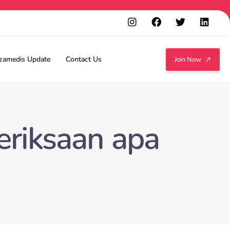
zamedis Update
Contact Us
Join Now
eriksaan apa