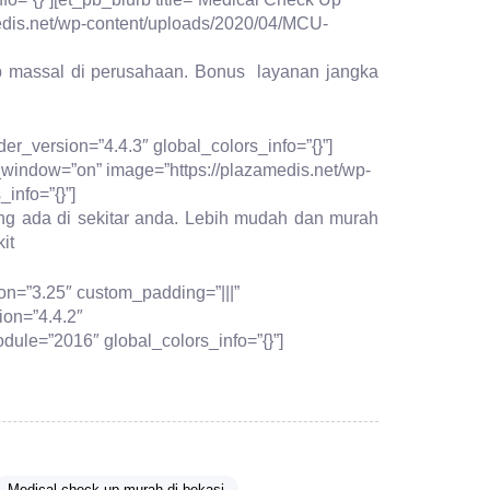
medis.net/wp-content/uploads/2020/04/MCU-
p massal di perusahaan. Bonus layanan jangka
r_version=”4.4.3″ global_colors_info=”{}”]
w_window=”on” image=”https://plazamedis.net/wp-
info=”{}”]
ng ada di sekitar anda. Lebih mudah dan murah
it
on=”3.25″ custom_padding=”|||”
ion=”4.4.2″
ule=”2016″ global_colors_info=”{}”]
Medical check up murah di bekasi