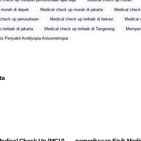
 murah di depok
Medical check up murah di jakarta
Medical check
 check up perusahaan
Medical check up terbaik di bekasi
Medical 
 terbaik di jakarta
Medical check up terbaik di Tangerang
Mempeng
is Penyakit Amblyopia Anisometropia
ta
3 years ago
Medis
Medical Check Up (MCU)
pemeriksaan Fisik Medi