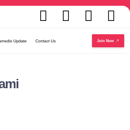
amedis Update
Contact Us
Join Now
lami