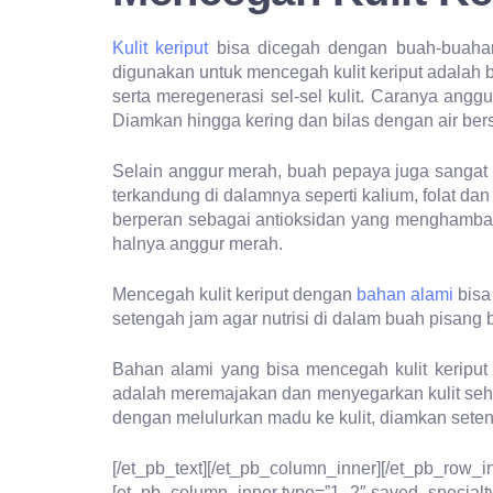
Kulit keriput
bisa dicegah dengan buah-buahan.
digunakan untuk mencegah kulit keriput adalah
serta meregenerasi sel-sel kulit. Caranya anggu
Diamkan hingga kering dan bilas dengan air bers
Selain anggur merah, buah pepaya juga sanga
terkandung di dalamnya seperti kalium, folat da
berperan sebagai antioksidan yang menghambat r
halnya anggur merah.
Mencegah kulit keriput dengan
bahan alami
bisa
setengah jam agar nutrisi di dalam buah pisang 
Bahan alami yang bisa mencegah kulit keripu
adalah meremajakan dan menyegarkan kulit seh
dengan melulurkan madu ke kulit, diamkan seteng
[/et_pb_text][/et_pb_column_inner][/et_pb_row_i
[et_pb_column_inner type=”1_2″ saved_specialty