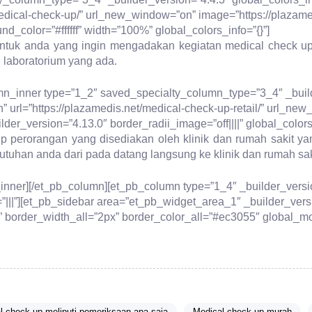
medical-check-up/” url_new_window=”on” image=”https://plaza
d_color=”#ffffff” width=”100%” global_colors_info=”{}”]
untuk anda yang ingin mengadakan kegiatan medical check u
 laboratorium yang ada.
mn_inner type=”1_2″ saved_specialty_column_type=”3_4″ _builde
” url=”https://plazamedis.net/medical-check-up-retail/” url_ne
er_version=”4.13.0″ border_radii_image=”off||||” global_colors_
p perorangan yang disediakan oleh klinik dan rumah sakit ya
tuhan anda dari pada datang langsung ke klinik dan rumah sak
_inner][/et_pb_column][et_pb_column type=”1_4″ _builder_versi
”|||”][et_pb_sidebar area=”et_pb_widget_area_1″ _builder_vers
 border_width_all=”2px” border_color_all=”#ec3055″ global_mod
l check up meliputi pemeriksaan apa saja
Medical check up murah