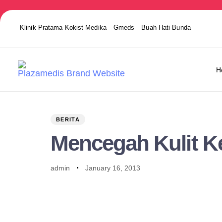
Klinik Pratama Kokist Medika
Gmeds
Buah Hati Bunda
H
PUBLISHED
Author
Published
IN:
on:
BERITA
Mencegah Kulit K
admin
January 16, 2013