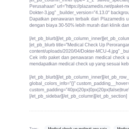
Perusahaan” url=”https://plazamedis.net/paket-
Dokter-3.jpg” _builder_version=”4.13.0″ backgroun
Dapatkan penawaran terbaik dari Plazamedis 
dengan biaya 30-50% lebih murah dari klinik dan
[/et_pb_blurb][/et_pb_column_inner][et_pb_colu
[et_pb_blurb title=”Medical Check Up Perorangan
content/uploads/2020/04/Dokter-MCU-4.jpg” _build
Cek info paket dan penawaran medical check u
mendapatkan medical check up yang sesuai kebu
[/et_pb_blurb][/et_pb_column_inner][/et_pb_row
global_colors_info=”{}” custom_padding__hover=
custom_padding=”40px|20px|0px|20px|false|true”
[/et_pb_sidebar][/et_pb_column][/et_pb_section]
Tags:
Medical check up meliputi apa saja
Medica