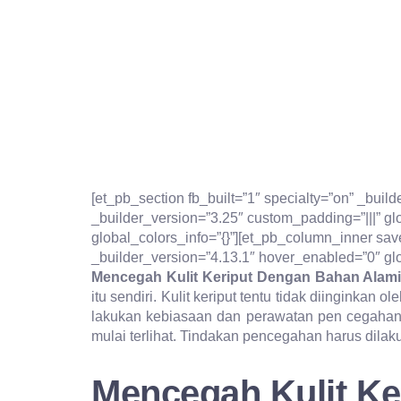
[et_pb_section fb_built=”1″ specialty=”on” _buil
_builder_version=”3.25″ custom_padding=”|||” gl
global_colors_info=”{}”][et_pb_column_inner sav
_builder_version=”4.13.1″ hover_enabled=”0″ glo
Mencegah Kulit Keriput Dengan Bahan Alam
itu sendiri. Kulit keriput tentu tidak diinginkan
lakukan kebiasaan dan perawatan pen cegahan 
mulai terlihat. Tindakan pencegahan harus dilak
Mencegah Kulit Ke