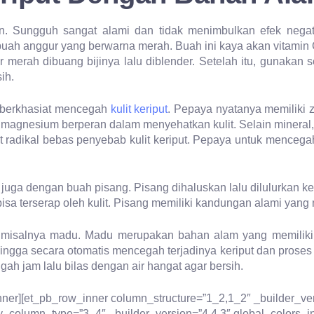
 Sungguh sangat alami dan tidak menimbulkan efek negati
 buah anggur yang berwarna merah. Buah ini kaya akan vitami
r merah dibuang bijinya lalu diblender. Setelah itu, gunakan 
ih.
t berkhasiat mencegah
kulit keriput
. Pepaya nyatanya memiliki 
n magnesium berperan dalam menyehatkan kulit. Selain mineral
adikal bebas penyebab kulit keriput. Pepaya untuk mencegah k
 juga dengan buah pisang. Pisang dihaluskan lalu dilulurkan k
bisa terserap oleh kulit. Pisang memiliki kandungan alami yang
t misalnya madu. Madu merupakan bahan alam yang memiliki 
ingga secara otomatis mencegah terjadinya keriput dan pros
ah jam lalu bilas dengan air hangat agar bersih.
nner][et_pb_row_inner column_structure=”1_2,1_2″ _builder_vers
_column_type=”3_4″ _builder_version=”4.4.3″ global_colors_inf