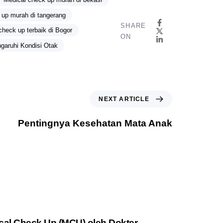
 up murah di tangerang
SHARE
check up terbaik di Bogor
ON
aruhi Kondisi Otak
NEXT ARTICLE
Pentingnya Kesehatan Mata Anak
cal Check Up (MCU) oleh Dokter