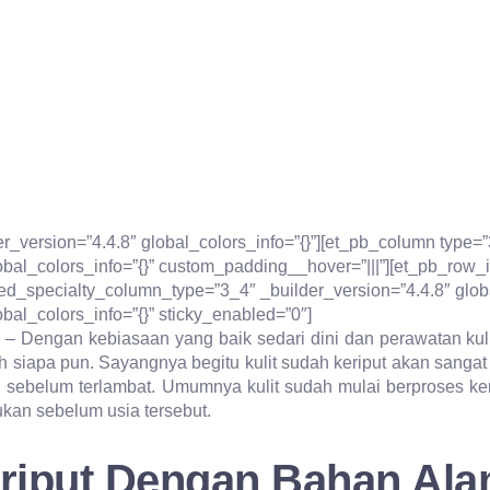
der_version=”4.4.8″ global_colors_info=”{}”][et_pb_column type
obal_colors_info=”{}” custom_padding__hover=”|||”][et_pb_row_i
ed_specialty_column_type=”3_4″ _builder_version=”4.4.8″ global
bal_colors_info=”{}” sticky_enabled=”0″]
i
– Dengan kebiasaan yang baik sedari dini dan perawatan ku
 oleh siapa pun. Sayangnya begitu kulit sudah keriput akan sang
sebelum terlambat. Umumnya kulit sudah mulai berproses ke
ukan sebelum usia tersebut.
riput Dengan Bahan Ala