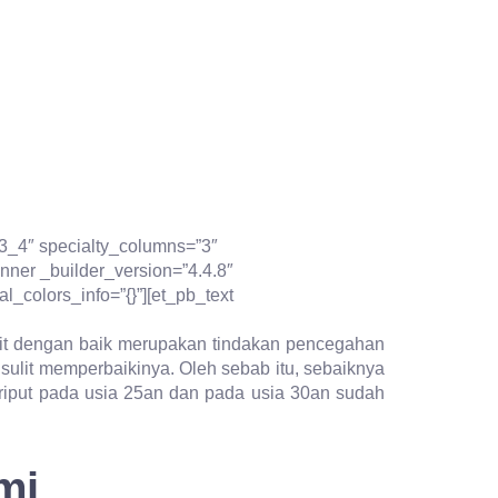
=”3_4″ specialty_columns=”3″
nner _builder_version=”4.4.8″
_colors_info=”{}”][et_pb_text
lit dengan baik merupakan tindakan pencegahan
at sulit memperbaikinya. Oleh sebab itu, sebaiknya
riput pada usia 25an dan pada usia 30an sudah
mi