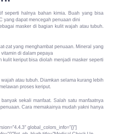
f seperti halnya bahan kimia. Buah yang bisa
n C yang dapat mencegah penuaan dini
sebagai masker di bagian kulit wajah atau tubuh.
zat-zat yang menghambat penuaan. Mineral yang
, vitamin di dalam pepaya
ulit keriput bisa diolah menjadi masker seperti
e wajah atau tubuh. Diamkan selama kurang lebih
 melawan proses keriput.
banyak sekali manfaat. Salah satu manfaatnya
es penuaan. Cara memakainya mudah yakni hanya
ion=”4.4.3″ global_colors_info=”{}”]
o=”{}”][et_pb_blurb title=”Medical Check Up