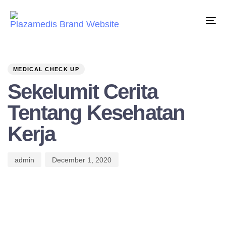
Tog
nav
PUBLISHED
Author
Published
IN:
on:
MEDICAL CHECK UP
Sekelumit Cerita
Tentang Kesehatan
Kerja
admin
December 1, 2020