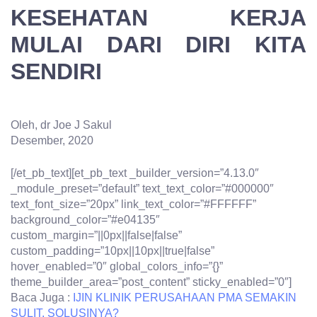
KESEHATAN KERJA
MULAI DARI DIRI KITA
SENDIRI
Oleh, dr Joe J Sakul
Desember, 2020
[/et_pb_text][et_pb_text _builder_version=”4.13.0″
_module_preset=”default” text_text_color=”#000000″
text_font_size=”20px” link_text_color=”#FFFFFF”
background_color=”#e04135″
custom_margin=”||0px||false|false”
custom_padding=”10px||10px||true|false”
hover_enabled=”0″ global_colors_info=”{}”
theme_builder_area=”post_content” sticky_enabled=”0″]
Baca Juga :
IJIN KLINIK PERUSAHAAN PMA SEMAKIN
SULIT, SOLUSINYA?