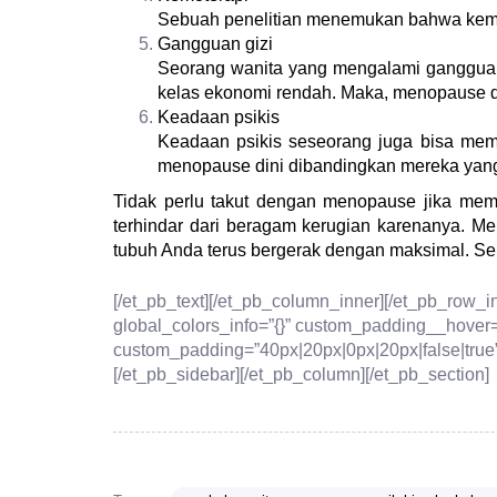
Sebuah penelitian menemukan bahwa kemo
Gangguan gizi
Seorang wanita yang mengalami gangguan
kelas ekonomi rendah. Maka, menopause di
Keadaan psikis
Keadaan psikis seseorang juga bisa mem
menopause dini dibandingkan mereka yang 
Tidak perlu takut dengan menopause jika me
terhindar dari beragam kerugian karenanya. M
tubuh Anda terus bergerak dengan maksimal. Sek
[/et_pb_text][/et_pb_column_inner][/et_pb_row_
global_colors_info=”{}” custom_padding__hover=
custom_padding=”40px|20px|0px|20px|false|true”
[/et_pb_sidebar][/et_pb_column][/et_pb_section]