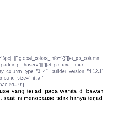
3px|||||” global_colors_info=”{}”][et_pb_column
_padding__hover=”|||”][et_pb_row_inner
lty_column_type=”3_4″ _builder_version=”4.12.1″
ground_size=”initial”
nabled=”0″]
e yang terjadi pada wanita di bawah
saat ini menopause tidak hanya terjadi