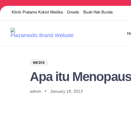
Klinik Pratama Kokist Medika
Gmeds
Buah Hati Bunda
H
PUBLISHED
Author
Published
IN:
on:
MEDIS
Apa itu Menopaus
admin
January 18, 2013