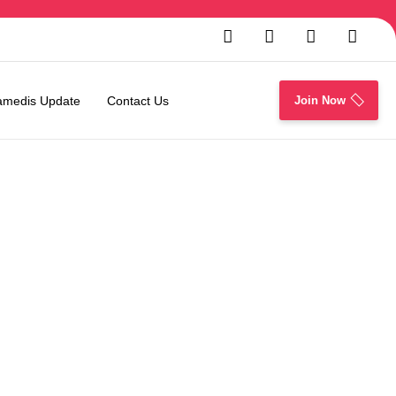
amedis Update
Contact Us
Join Now