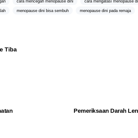
gan
cara mencegah menopause dini
cara mengatasi menopause di
lah
menopause dini bisa sembuh
menopause dini pada remaja
e Tiba
3 years ago
Medis
hatan
Pemeriksaan Darah Le