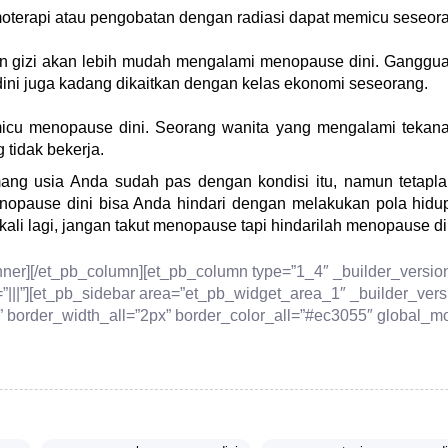
terapi atau pengobatan dengan radiasi dapat memicu seseor
 gizi akan lebih mudah mengalami menopause dini. Gangguan
ni juga kadang dikaitkan dengan kelas ekonomi seseorang.
icu menopause dini. Seorang wanita yang mengalami tekanan
tidak bekerja.
mang usia Anda sudah pas dengan kondisi itu, namun tetap
enopause dini bisa Anda hindari dengan melakukan pola hidup
ali lagi, jangan takut menopause tapi hindarilah menopause di
inner][/et_pb_column][et_pb_column type=”1_4″ _builder_versio
”|||”][et_pb_sidebar area=”et_pb_widget_area_1″ _builder_vers
 border_width_all=”2px” border_color_all=”#ec3055″ global_mod