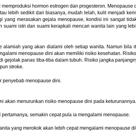
ti memproduksi hormon estrogen dan progesteron. Menopause d
au lebih sedikit dari biasanya, mudah lelah, kulit menjadi ker
i yang merasakan gejala menopause, kondisi ini sangat tidak
uami istri dan suami kerapkali mencari wanita lain yang leb
lamiah yang akan dialami oleh setiap wanita. Namun bila itu 
ngalami menopause dini akan memiliki risiko kesehatan. Risi
rjadi gejolak panas tiba-tiba dalam tubuh. Risiko jangka panja
upun stroke.
r penyebab menopause dini.
i akan menurunkan risiko menopause dini pada keturunannya
 pertamanya, semakin cepat pula ia mengalami menopause.
ita yang merokok akan lebih cepat mengalami menopause dib