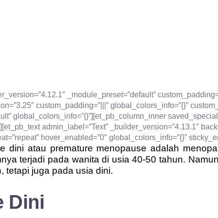
der_version=”4.12.1″ _module_preset=”default” custom_padding=”
on=”3.25″ custom_padding=”|||” global_colors_info=”{}” custom
ult” global_colors_info=”{}”][et_pb_column_inner saved_specia
][et_pb_text admin_label=”Text” _builder_version=”4.13.1″ back
t=”repeat” hover_enabled=”0″ global_colors_info=”{}” sticky_e
 dini atau premature menopause adalah menopaus
 terjadi pada wanita di usia 40-50 tahun. Namun, 
 tetapi juga pada usia dini.
 Dini